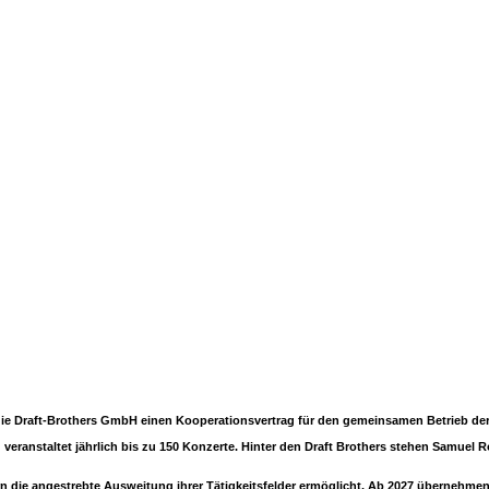
Winterthur
.
d die Draft-Brothers GmbH einen Kooperationsvertrag für den gemeinsamen Betrieb de
 veranstaltet jährlich bis zu 150 Konzerte. Hinter den Draft Brothers stehen Samuel
rn die angestrebte Ausweitung ihrer Tätigkeitsfelder ermöglicht. Ab 2027 übernehmen