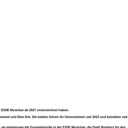
r ESSE Musicbar ab 2027 unterzeichnet haben.
 Rommel und Beni Erb. Die beiden führen ihr Unternehmen seit 2015 und betreiben seit
 sie gemeinsam die Gastgeberrolle in der ESSE Musicbar: die Draft Brothers für den