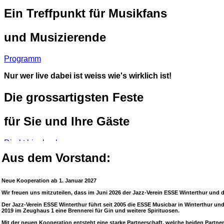
Ein Treffpunkt für Musikfans
und Musizierende
Programm
Nur wer live dabei ist weiss wie's wirklich ist!
Die grossartigsten Feste
für Sie und Ihre Gäste
Direkt hier buchen
Aus dem Vorstand:
Öffnungszeiten:
Neue Kooperation ab 1. Januar 2027
Die ESSE Musicbar befindet sich im Zeughaus 1 an der
Zeughausstrasse 52 in 8400 
Wir freuen uns mitzuteilen, dass im Juni 2026 der Jazz-Verein ESSE Winterthur un
Der Jazz-Verein ESSE Winterthur führt seit 2005 die ESSE Musicbar in Winterthur und
Montag | Dienstag | Mittwoch
2019 im Zeughaus 1 eine Brennerei für Gin und weitere Spirituosen.
Bei Veranstaltungen ab 17:00
Mit der neuen Kooperation entsteht eine starke Partnerschaft, welche beiden Partne