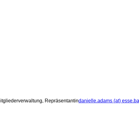
tgliederverwaltung, Repräsentantin
danielle.adams (at) esse.ba