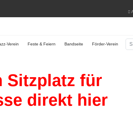
A
Su
azz-Verein
Feste & Feiern
Bandseite
Förder-Verein
 Sitzplatz für
e direkt hier