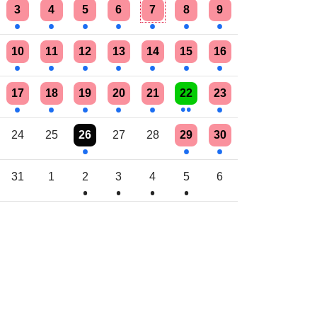
Einzelne Veranstaltung
Einzelne Veranstaltung
Einzelne Veranstaltung
Einzelne Veranstaltung
Einzelne Veranstaltung
Einzelne Veranstaltung
Einzelne Veranstaltung
3
4
5
6
7
8
9
Einzelne Veranstaltung
Einzelne Veranstaltung
Einzelne Veranstaltung
Einzelne Veranstaltung
Einzelne Veranstaltung
Einzelne Veranstaltung
Einzelne Veranstaltung
10
11
12
13
14
15
16
Einzelne Veranstaltung
Einzelne Veranstaltung
Einzelne Veranstaltung
Einzelne Veranstaltung
Einzelne Veranstaltung
2 Veranstaltungen
Einzelne Veranstaltung
17
18
19
20
21
22
23
Einzelne Veranstaltung
Einzelne Veranstaltung
Einzelne Veranstaltung
24
25
26
27
28
29
30
Einzelne Veranstaltung
Einzelne Veranstaltung
Einzelne Veranstaltung
Einzelne Veranstaltung
31
1
2
3
4
5
6