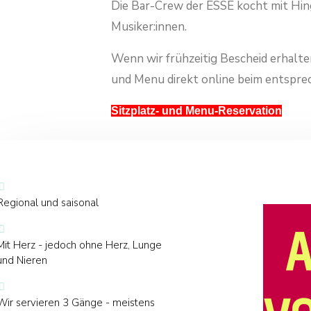
Die Bar-Crew der ESSE kocht mit Hin
Musiker:innen.
Wenn wir frühzeitig Bescheid erhalten,
und Menu direkt online beim entspr
Sitzplatz- und Menu-Reservation
Regional und saisonal
A
Mit Herz - jedoch ohne Herz, Lunge
und Nieren
Wir servieren 3 Gänge - meistens