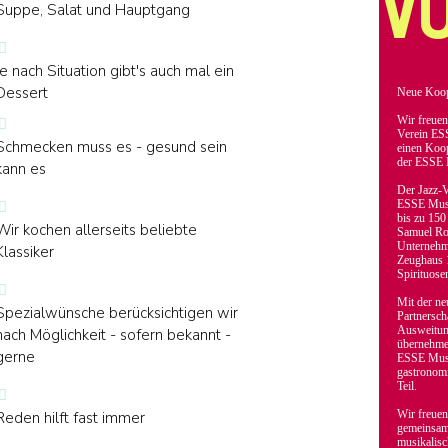
VO
Suppe, Salat und Hauptgang
Je nach Situation gibt's auch mal ein
Dessert
Neue Koop
Wir freuen
Verein ES
Schmecken muss es - gesund sein
einen Koop
der ESSE M
kann es
Der Jazz-V
ESSE Music
bis zu 150
Wir kochen allerseits beliebte
Samuel Ro
Unternehme
Klassiker
Zeughaus 1
Spirituose
Mit der ne
Spezialwünsche berücksichtigen wir
Partnersch
Ausweitung
nach Möglichkeit - sofern bekannt -
übernehmen
gerne
ESSE Music
gastronomi
Teil.
Wir freuen
Reden hilft fast immer
gemeinsam
musikalisc