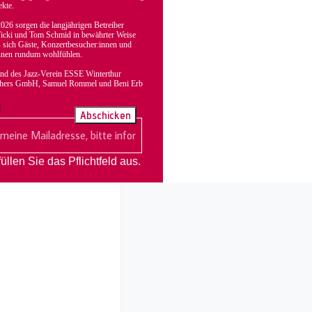
ekte.
026 sorgen die langjährigen Betreiber
cki und Tom Schmid in bewährter Weise
s sich Gäste, Konzertbesucher:innen und
nnen rundum wohlfühlen.
and des Jazz-Verein ESSE Winterthur
thers GmbH, Samuel Rommel und Beni Erb
l
Abschicken
 füllen Sie das Pflichtfeld aus.