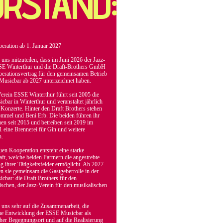
RSTAND:
eration ab 1. Januar 2027
 uns mitzuteilen, dass im Juni 2026 der Jazz-
SE Winterthur und die Draft-Brothers GmbH
erationsvertrag für den gemeinsamen Betrieb
usicbar ab 2027 unterzeichnet haben.
erein ESSE Winterthur führt seit 2005 die
bar in Winterthur und veranstaltet jährlich
 Konzerte. Hinter den Draft Brothers stehen
mmel und Beni Erb. Die beiden führen ihr
n seit 2015 und betreiben seit 2019 im
 eine Brennerei für Gin und weitere
n.
uen Kooperation entsteht eine starke
aft, welche beiden Partnern die angestrebte
 ihrer Tätigkeitsfelder ermöglicht. Ab 2027
 sie gemeinsam die Gastgeberrolle in der
bar: die Draft Brothers für den
schen, der Jazz-Verein für den musikalischen
 uns sehr auf die Zusammenarbeit, die
e Entwicklung der ESSE Musicbar als
her Begegnungsort und auf die Realisierung