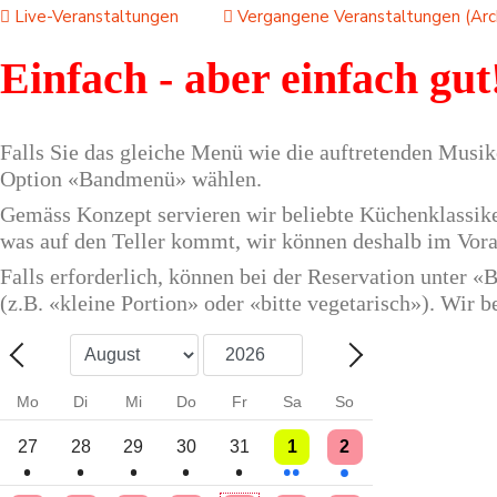
Live-Veranstaltungen
Vergangene Veranstaltungen (Arc
Einfach - aber einfach gut
Falls Sie das gleiche Menü wie die auftretenden Musike
Option «Bandmenü» wählen.
Gemäss Konzept servieren wir beliebte Küchenklassiker
was auf den Teller kommt, wir können deshalb im Vor
Falls erforderlich, können bei der Reservation unter
(z.B. «kleine Portion» oder «bitte vegetarisch»). Wir
Monat
Jahr
Zurück - Monat
Weiter - Monat
Mo
Di
Mi
Do
Fr
Sa
So
Einzelne Veranstaltung
Einzelne Veranstaltung
Einzelne Veranstaltung
Einzelne Veranstaltung
Einzelne Veranstaltung
2 Veranstaltungen
Einzelne Veranstaltung
27
28
29
30
31
1
2