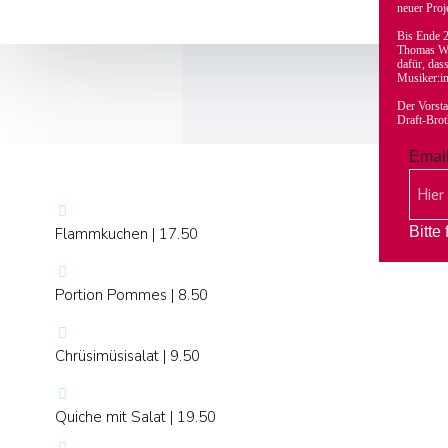
neuer Proj
Bis Ende 2
Thomas Wi
dafür, das
Musiker:i
Der Vorst
Draft-Bro
Emai
Bitte
Flammkuchen | 17.50
Portion Pommes | 8.50
Chrüsimüsisalat | 9.50
Quiche mit Salat | 19.50