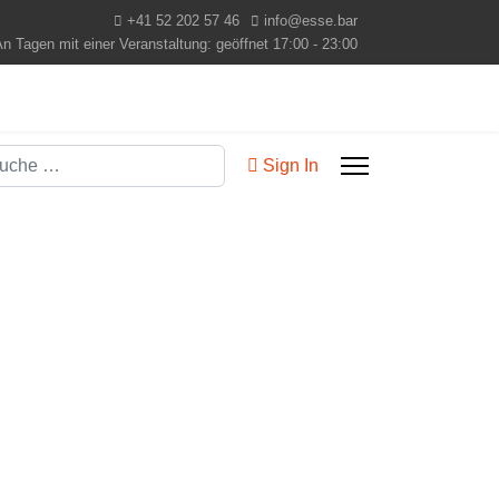
+41 52 202 57 46
info@esse.bar
n Tagen mit einer Veranstaltung: geöffnet 17:00 - 23:00
chen
Sign In